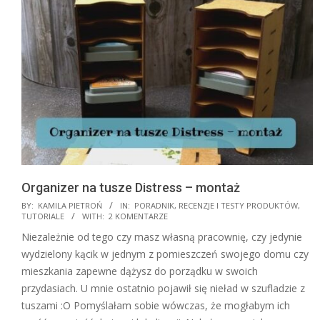
Organizer na tusze Distress – montaż
2021-
BY:
KAMILA PIETROŃ
IN:
PORADNIK
,
RECENZJE I TESTY PRODUKTÓW
,
TUTORIALE
WITH:
2 KOMENTARZE
07-
Niezależnie od tego czy masz własną pracownię, czy jedynie
28
wydzielony kącik w jednym z pomieszczeń swojego domu czy
mieszkania zapewne dążysz do porządku w swoich
przydasiach. U mnie ostatnio pojawił się nieład w szufladzie z
tuszami :O Pomyślałam sobie wówczas, że mogłabym ich