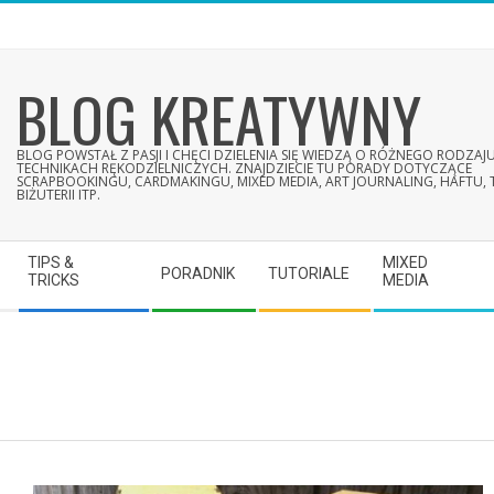
Skip
to
content
BLOG KREATYWNY
BLOG POWSTAŁ Z PASJI I CHĘCI DZIELENIA SIĘ WIEDZĄ O RÓŻNEGO RODZAJ
TECHNIKACH RĘKODZIELNICZYCH. ZNAJDZIECIE TU PORADY DOTYCZĄCE
SCRAPBOOKINGU, CARDMAKINGU, MIXED MEDIA, ART JOURNALING, HAFTU,
BIŻUTERII ITP.
Secondary
TIPS &
MIXED
PORADNIK
TUTORIALE
Navigation
TRICKS
MEDIA
Menu