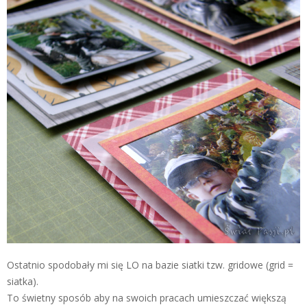
Ostatnio spodobały mi się LO na bazie siatki tzw. gridowe (grid =
siatka).
To świetny sposób aby na swoich pracach umieszczać większą