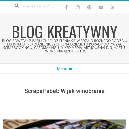
Search
Skip
to
content
BLOG KREATYWNY
BLOG POWSTAŁ Z PASJI I CHĘCI DZIELENIA SIĘ WIEDZĄ O RÓŻNEGO RODZAJU
TECHNIKACH RĘKODZIELNICZYCH. ZNAJDZIECIE TU PORADY DOTYCZĄCE
SCRAPBOOKINGU, CARDMAKINGU, MIXED MEDIA, ART JOURNALING, HAFTU,
TWORZENIA BIŻUTERII ITP.
Secondary
Menu
Navigation
Menu
Scrapalfabet: W jak winobranie