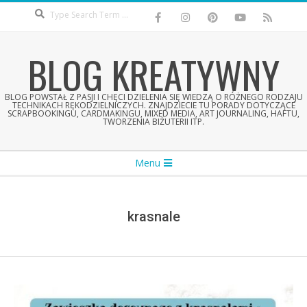
Search
Skip
to
content
BLOG KREATYWNY
BLOG POWSTAŁ Z PASJI I CHĘCI DZIELENIA SIĘ WIEDZĄ O RÓŻNEGO RODZAJU
TECHNIKACH RĘKODZIELNICZYCH. ZNAJDZIECIE TU PORADY DOTYCZĄCE
SCRAPBOOKINGU, CARDMAKINGU, MIXED MEDIA, ART JOURNALING, HAFTU,
TWORZENIA BIŻUTERII ITP.
Secondary
Menu
Navigation
Menu
krasnale