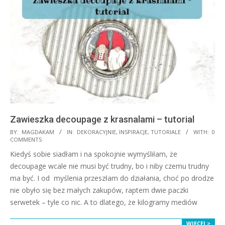
Zawieszka decoupage z krasnalami – tutorial
2021-
BY:
MAGDAKAM
IN:
DEKORACYJNIE
,
INSPIRACJE
,
TUTORIALE
WITH:
0
COMMENTS
12-
Kiedyś sobie siadłam i na spokojnie wymyśliłam, że
08
decoupage wcale nie musi być trudny, bo i niby czemu trudny
ma być. I od myślenia przeszłam do działania, choć po drodze
nie obyło się bez małych zakupów, raptem dwie paczki
serwetek – tyle co nic. A to dlatego, że kilogramy mediów
WIĘCEJ >