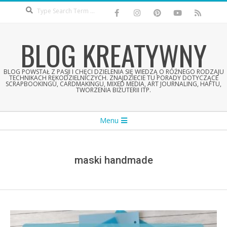
Search
Skip
to
content
BLOG KREATYWNY
BLOG POWSTAŁ Z PASJI I CHĘCI DZIELENIA SIĘ WIEDZĄ O RÓŻNEGO RODZAJU
TECHNIKACH RĘKODZIELNICZYCH. ZNAJDZIECIE TU PORADY DOTYCZĄCE
SCRAPBOOKINGU, CARDMAKINGU, MIXED MEDIA, ART JOURNALING, HAFTU,
TWORZENIA BIŻUTERII ITP.
Secondary
Menu
Navigation
Menu
maski handmade