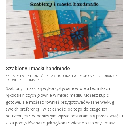
Szablony i maski handmade
2020-
BY:
KAMILA PIETROŃ
IN:
ART JOURNALING
,
MIXED MEDIA
,
PORADNIK
WITH:
0 COMMENTS
07-
Szablony i maski są wykorzystywane w wielu technikach
27
rękodzielniczych głównie w mixed media. Możesz kupić
gotowe, ale możesz również przygotować własne według
swoich preferencji i w zależności od tego do czego ich
potrzebujesz. W poniższym wpisie postaram się przedstawić Ci
kilka pomysłów na to jak wykonać własne szablony i maski