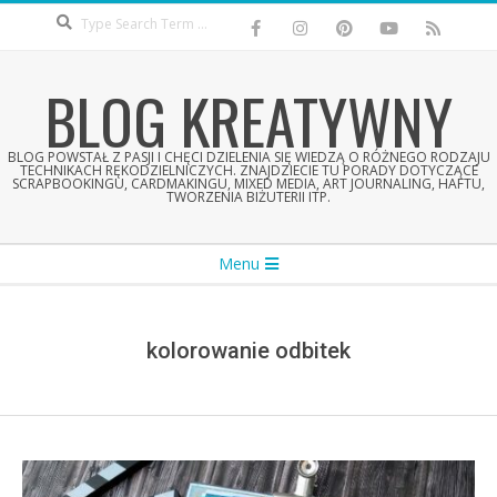
Search
Skip
to
content
BLOG KREATYWNY
BLOG POWSTAŁ Z PASJI I CHĘCI DZIELENIA SIĘ WIEDZĄ O RÓŻNEGO RODZAJU
TECHNIKACH RĘKODZIELNICZYCH. ZNAJDZIECIE TU PORADY DOTYCZĄCE
SCRAPBOOKINGU, CARDMAKINGU, MIXED MEDIA, ART JOURNALING, HAFTU,
TWORZENIA BIŻUTERII ITP.
Secondary
Menu
Navigation
Menu
kolorowanie odbitek