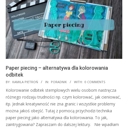
Paper piecing – alternatywa dla kolorowania
odbitek
2021-
BY:
KAMILA PIETROŃ
IN:
PORADNIK
WITH:
0 COMMENTS
10-
Kolorowanie odbitek stemplowych wielu osobom nastręcza
08
różnego rodzaju trudności np. czym kolorować, jak cieniować,
itp. Jednak kreatywność nie zna granic i wszystkie problemy
można jakoś obejść. Tutaj z pomocą przychodzi technika
paper piecing jako alternatywa dla kolorowania. To jak,
zaintrygowana? Zapraszam do dalszej lektury. Nie wpadłam