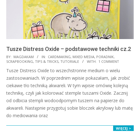
Tusze Distress Oxide – podstawowe techniki cz.2
2019-
BY:
MAGDAKAM
IN:
CARDMAKING
,
MIXED MEDIA
,
PORADNIK
,
SCRAPBOOKING
,
TIPS & TRICKS
,
TUTORIALE
WITH:
1 COMMENT
05-
Tusze Distress Oxide to wszechstronne medium o wielu
24
zastosowaniach. W poprzednim wpisie pokazałam, jak zrobić
ciekawe tło techniką akwareli. W tym wpisie omówię kolejną
technikę, czyli jak kolorować stemple tuszami Oxide. Zacznij
od odbicia stempli wodoodpornym tuszem na papierze do
akwareli. Następnie przygotuj sobie bloczek akrylowy lub matę
do mediowania oraz
WIĘCEJ >