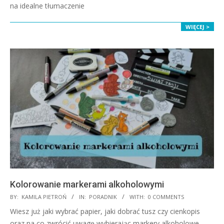
na idealne tłumaczenie
WIĘCEJ >
Kolorowanie markerami alkoholowymi
2021-
BY:
KAMILA PIETROŃ
IN:
PORADNIK
WITH:
0 COMMENTS
09-
Wiesz już jaki wybrać papier, jaki dobrać tusz czy cienkopis
24
oraz na co zwrócić uwagę wybierając markery alkoholowe.