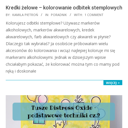
Kredki żelowe – kolorowanie odbitek stemplowych
2021-
BY:
KAMILA PIETROŃ
IN:
PORADNIK
WITH:
1 COMMENT
07-
Kolorujesz odbitki stemplowe? Używasz markerów
23
alkoholowych, markerów akwarelowych, kredek
akwarelowych, farb akwarelowych czy akwareli w płynie?
Dlaczego tak wybrałaś? Ja osobiście próbowałam wielu
akcesoriów do kolorowania i wciąż najlepiej koloruje mi się
markerami alkoholowymi. Jednak w dzisiejszym wpisie
chciałabym pokazać, że kolorować można tym co mamy pod
ręką i doskonałe
WIĘCEJ >