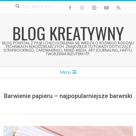
Search
Skip
to
content
BLOG KREATYWNY
BLOG POWSTAŁ Z PASJI I CHĘCI DZIELENIA SIĘ WIEDZĄ O RÓŻNEGO RODZAJU
TECHNIKACH RĘKODZIELNICZYCH. ZNAJDZIECIE TU PORADY DOTYCZĄCE
SCRAPBOOKINGU, CARDMAKINGU, MIXED MEDIA, ART JOURNALING, HAFTU,
TWORZENIA BIŻUTERII ITP.
Secondary
Menu
Navigation
Menu
Barwienie papieru – najpopularniejsze barwniki