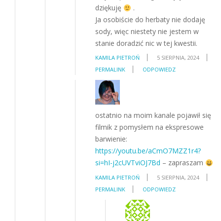
dziękuję
.
Ja osobiście do herbaty nie dodaję
sody, więc niestety nie jestem w
stanie doradzić nic w tej kwestii.
KAMILA PIETROŃ
5 SIERPNIA, 2024
PERMALINK
ODPOWIEDZ
ostatnio na moim kanale pojawił się
filmik z pomysłem na ekspresowe
barwienie:
https://youtu.be/aCmO7MZZ1r4?
si=hI-j2cUVTviOJ7Bd
– zapraszam
KAMILA PIETROŃ
5 SIERPNIA, 2024
PERMALINK
ODPOWIEDZ