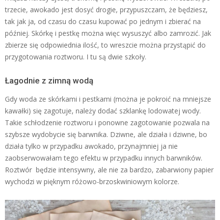
trzecie, awokado jest dosyć drogie, przypuszczam, że będziesz,
tak jak ja, od czasu do czasu kupować po jednym i zbierać na
później. Skórkę i pestkę można więc wysuszyć albo zamrozić. Jak
zbierze się odpowiednia ilość, to wreszcie można przystąpić do
przygotowania roztworu. I tu są dwie szkoły.
Łagodnie z zimną wodą
Gdy woda ze skórkami i pestkami (można je pokroić na mniejsze
kawałki) się zagotuje, należy dodać szklankę lodowatej wody.
Takie schłodzenie roztworu i ponowne zagotowanie pozwala na
szybsze wydobycie się barwnika. Dziwne, ale działa i dziwne, bo
działa tylko w przypadku awokado, przynajmniej ja nie
zaobserwowałam tego efektu w przypadku innych barwników.
Roztwór będzie intensywny, ale nie za bardzo, zabarwiony papier
wychodzi w pięknym różowo-brzoskwiniowym kolorze.