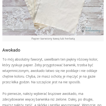
Papier barwiony kawą lub herbatą
Awokado
To mój absolutny faworyt, uwielbiam ten piękny różowy kolor,
który zyskuje papier. Żeby przygotować barwnik, trzeba być
wtajemniczonym, awokado łatwo się nie poddaje i nie oddaje
chętnie koloru. Chyba, że masz ochotę je męczyć je na gazie
przez kilka godzin. Na szczęście jest na nie sposób.
Po pierwsze, należy wybierać brązowe awokado, ma
zdecydowanie więcej barwnika niż zielone. Dalej, po drugie,
miąższ należy zjeść, a skórkę i pestkę wyszorować. Wreszcie, po