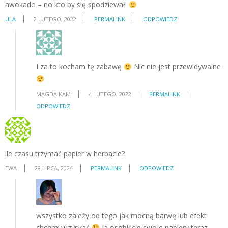
awokado – no kto by się spodziewał!
ULA
2 LUTEGO, 2022
PERMALINK
ODPOWIEDZ
I za to kocham tę zabawę
Nic nie jest przewidywalne
MAGDA KAM
4 LUTEGO, 2022
PERMALINK
ODPOWIEDZ
ile czasu trzymać papier w herbacie?
EWA
28 LIPCA, 2024
PERMALINK
ODPOWIEDZ
wszystko zależy od tego jak mocną barwę lub efekt
chcemy uzyskać
ja osobiście swoje papiery teraz