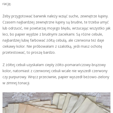
rację.
Żeby przygotować barwnik należy wziąć suche, zewnętrze łupiny.
Czasem najbardziej zewnętrzne łupiny są brudne, te trzeba umyć
lub odrzucić, nie powtarzaj mojego błędu, wrzucając wszystko jak
leci, bo papier wyjdzie z brudnymi zaciekami. Są różne cebule,
najbardziej lubię farbować żółtą cebulą, ale czerwona też daje
ciekawy kolor. Nie próbowałam z szalotką, jeśli masz ochotę
przetestować, to proszę bardzo.
Z żółtej cebuli uzyskałam ciepły żółto-pomarańczowy-brązowy
kolor, natomiast z czerwonej cebuli wcale nie wyszedł czerwony
czy purpurowy. Wręcz przeciwnie, papier wyszedł beżowo-zielony
w zimnej tonacji.