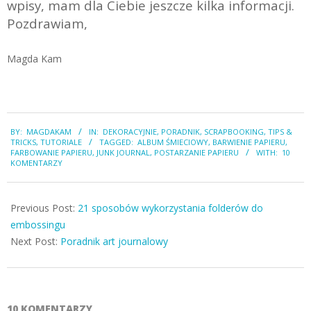
wpisy, mam dla Ciebie jeszcze kilka informacji.
Pozdrawiam,
Magda Kam
2022-
BY:
MAGDAKAM
IN:
DEKORACYJNIE
,
PORADNIK
,
SCRAPBOOKING
,
TIPS &
02-
TRICKS
,
TUTORIALE
TAGGED:
ALBUM ŚMIECIOWY
,
BARWIENIE PAPIERU
,
02
FARBOWANIE PAPIERU
,
JUNK JOURNAL
,
POSTARZANIE PAPIERU
WITH:
10
KOMENTARZY
Previous Post:
21 sposobów wykorzystania folderów do
embossingu
Next Post:
Poradnik art journalowy
10 KOMENTARZY