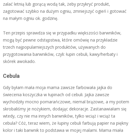
zalać letnią lub gorącą wodą tak, żeby przykryć produkt,
zagotować szybko na dużym ogniu, zmniejszyć ogień i gotować
na małym ogniu ok. godzinę.
Ten przepis sprawdza się w przypadku większości barwników,
mogą być pewne odstępstwa, które omówię na przykładzie
trzech najpopularniejszych produktów, używanych do
przygotowania barwników, czyli: łupin cebuli, kawy/herbaty i
skórek awokado.
Cebula
Gdy byłam mała moja mama zawsze farbowała jajka do
świecenia koszyczka w łupinach od cebuli. Jajka zawsze
wychodziły mocno pomarańczowe, niemal brązowe, a my potem
skrobaliśmy je nożykiem, dodając dekoracje. Zastanawiałam się
wtedy, czy nie ma innych barwników, tylko wciąż i wciąż ta
cebula? Cóż, teraz wiem, że łupiny cebuli farbują papier na piękny
kolor i taki barwnik to podstawa w mojej malarni. Mama miała